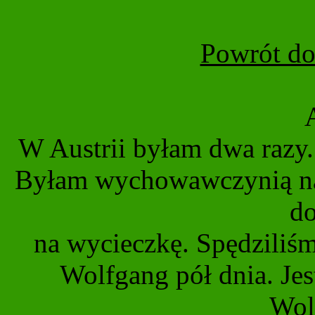
Powrót do
W Austrii byłam dwa razy.
Byłam wychowawczynią na c
do
na wycieczkę. Spędziliś
Wolfgang pół dnia. Je
Wol